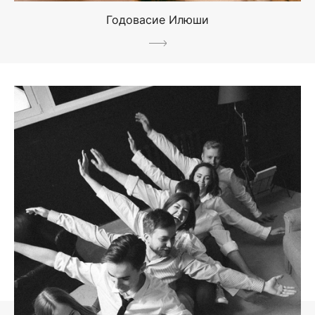
Годовасие Илюши