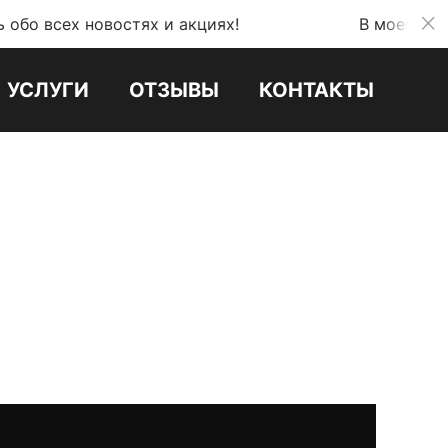
овостях и акциях!
В моем телеграмм кан
УСЛУГИ
ОТЗЫВЫ
КОНТАКТЫ