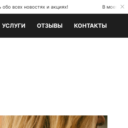
востях и акциях!
В моем телеграмм канал
УСЛУГИ
ОТЗЫВЫ
КОНТАКТЫ