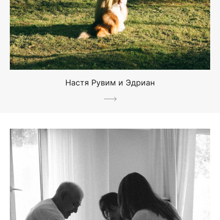
Настя Рувим и Эдриан