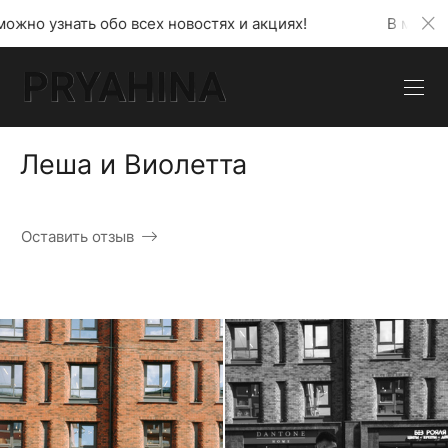
сех новостях и акциях!
В моем телеграмм канале 
Леша и Виолетта
Оставить отзыв