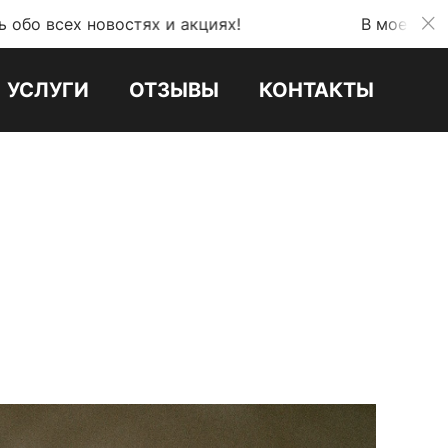
овостях и акциях!
В моем телеграмм кана
УСЛУГИ
ОТЗЫВЫ
КОНТАКТЫ