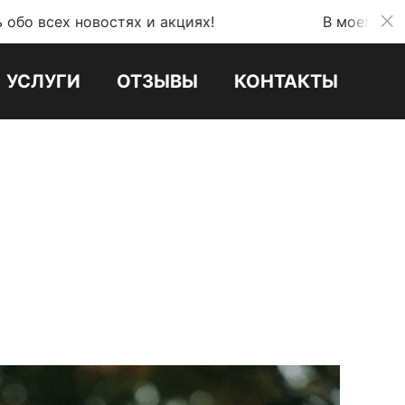
востях и акциях!
В моем телеграмм кана
УСЛУГИ
ОТЗЫВЫ
КОНТАКТЫ